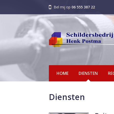
Bel mij op
06 555 387 22
HOME
DIENSTEN
RE
Diensten