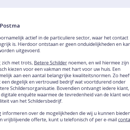
k Postma
ornamelijk actief in de particuliere sector, waar het contact
ngrijk is. Hierdoor ontstaan er geen onduidelijkheden en ka
worden uitgevoerd.
 zich met trots,
Betere Schilder
noemen, en wil hiermee zijn
tisch kiezen voor een vakman met hart voor uw huis. Een
melijk aan een aantal belangrijke kwaliteitsnormen. Zo heef
 een degelijk en vertrouwd bedrijf wat voortdurend onder
etere Schildersorganisatie. Bovendien ontvangt iedere klant,
 digitale enquête waarmee de tevredenheid van de klant wo
teit van het Schildersbedrijf.
ag informeren over de mogelijkheden die wij u kunnen biede
vrijblijvende offerte, kunt u telefonisch of per e-mail
conta