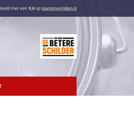
deeld met een
9,6
op
klantenvertellen.nl
T