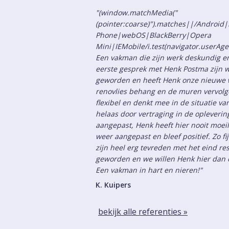
"(window.matchMedia("
(pointer:coarse)").matches||/Androi
Phone|webOS|BlackBerry|Opera
Mini|IEMobile/i.test(navigator.userAge
Een vakman die zijn werk deskundig en
eerste gesprek met Henk Postma zijn w
geworden en heeft Henk onze nieuwe 
renovlies behang en de muren vervolge
flexibel en denkt mee in de situatie v
helaas door vertraging in de opleveri
aangepast, Henk heeft hier nooit moeil
weer aangepast en bleef positief. Zo fi
zijn heel erg tevreden met het eind res
geworden en we willen Henk hier dan o
Een vakman in hart en nieren!"
K. Kuipers
bekijk alle referenties »