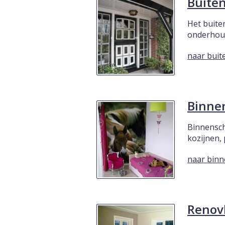
Buite
Het buite
onderhoud
naar buit
Binne
Binnensch
kozijnen,
naar binn
Renov