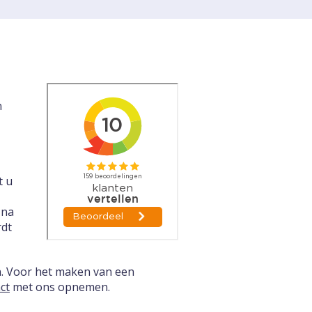
n
t u
 na
rdt
n. Voor het maken van een
ct
met ons opnemen.