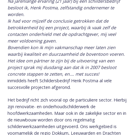
Na jarenlange ervaring (21 jaar) bij een schildersbedrijf
besloot ik, Henk Postma, zelfstandig ondernemer te
worden.
Ik had voor mijzelf de conclusie getrokken dat de
betrokkenheid bij een project, waarbij ik vaak zelf de
contacten onderhield met de opdrachtgever, mij veel
meer voldoening gaven.
Bovendien kon ik mijn vakmanschap meer laten zien
waarbij kwaliteit en duurzaamheid de boventoon voeren.
Het idee om pártner te zijn bij de uitvoering van een
project sprak mij dusdanig aan dat ik in 2007 besloot
concrete stappen te zetten, en…. met succes!
inmiddels heeft Schildersbedrijf Henk Postma al vele
succesvolle projecten afgerond.
Het bedrijf richt zich vooral op de particuliere sector. Hierbij
zijn renovatie- en onderhoudschilderwerk de
hoofdwerkzaamheden. Maar ook in de zakelijke sector en in
de nieuwbouw worden door ons regelmatig
schilderwerkzaamheden uitgevoerd. Ons werkgebied is
voornamelijk de regio Dokkum, Leeuwarden en Drachten