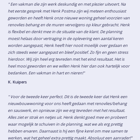
" Een vakman die zijn werk deskundig en met plezier uitvoert. Na
het eerste gesprek met Henk Postma zijn wij meteen enthousiast
geworden en heeft Henk onze nieuwe woning geheel voorzien van
renovlies behang en de muren vervolgens op kleur gebracht. Henk
is flexibel en denkt mee in de situatie van de klant. De planning
moest helaas door vertraging in de oplevering een aantal keren
worden aangepast, Henk heeft hier nooit moeilijk over gedaan en
zich steeds weer aangepast en bleef positief. Zo fijn en geen stress
hierdoor. Wij zijn heel erg tevreden met het eind resultaat. Het is
heel mooi geworden en we willen Henk hier dan ook hartelijk voor
bedanken. Een vakman in hart en nieren!"
K. Kuipers
" Voor de tweede keer perfect. Dit is de tweede keer dat Henk een
nieuwbouwwoning voor ons heeft gedaan met renovlies/behang
en sauswerk, en opnieuw zijn we erg tevreden met het resultaat.
Alles ziet er strak en netjes uit. Henk denkt goed mee en probeert
waar mogelijk te schuiven in de planning, wat we als erg prettig
hebben ervaren. Daarnaast is hij een fijne kerel om mee samen te
werken, wat het geheel extra prettig maakt. Absoluut een aanrader!"