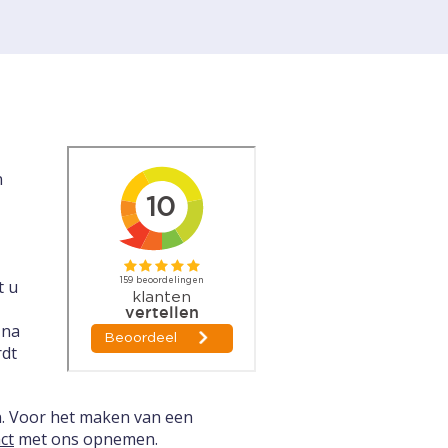
n
t u
 na
rdt
n. Voor het maken van een
ct
met ons opnemen.