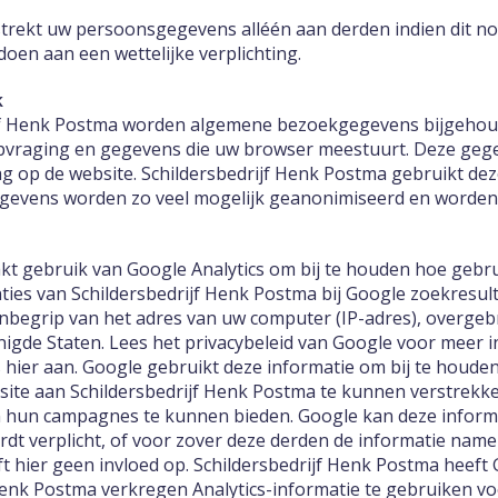
trekt uw persoonsgegevens alléén aan derden indien dit nod
oen aan een wettelijke verplichting.
k
ijf Henk Postma worden algemene bezoekgegevens bijgehou
opvraging en gegevens die uw browser meestuurt. Deze geg
ag op de website. Schildersbedrijf Henk Postma gebruikt de
egevens worden zo veel mogelijk geanonimiseerd en worden 
kt gebruik van Google Analytics om bij te houden hoe gebr
ties van Schildersbedrijf Henk Postma bij Google zoekresult
inbegrip van het adres van uw computer (IP-adres), overge
igde Staten. Lees het privacybeleid van Google voor meer in
s hier aan. Google gebruikt deze informatie om bij te houd
ite aan Schildersbedrijf Henk Postma te kunnen verstrekk
van hun campagnes te kunnen bieden. Google kan deze infor
ordt verplicht, of voor zover deze derden de informatie na
ft hier geen invloed op. Schildersbedrijf Henk Postma heef
Henk Postma verkregen Analytics-informatie te gebruiken v