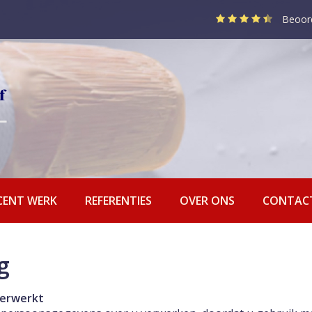
Beoor
CENT WERK
REFERENTIES
OVER ONS
CONTAC
g
verwerkt