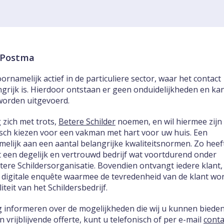
k Postma
ornamelijk actief in de particuliere sector, waar het contact
ngrijk is. Hierdoor ontstaan er geen onduidelijkheden en ka
worden uitgevoerd.
 zich met trots,
Betere Schilder
noemen, en wil hiermee zijn
tisch kiezen voor een vakman met hart voor uw huis. Een
melijk aan een aantal belangrijke kwaliteitsnormen. Zo heef
 een degelijk en vertrouwd bedrijf wat voortdurend onder
etere Schildersorganisatie. Bovendien ontvangt iedere klant,
 digitale enquête waarmee de tevredenheid van de klant wo
teit van het Schildersbedrijf.
ag informeren over de mogelijkheden die wij u kunnen biede
vrijblijvende offerte, kunt u telefonisch of per e-mail
conta