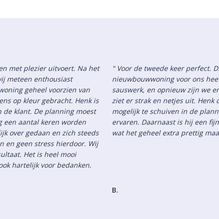
n met plezier uitvoert. Na het
" Voor de tweede keer perfect. D
ij meteen enthousiast
nieuwbouwwoning voor ons heef
woning geheel voorzien van
sauswerk, en opnieuw zijn we erg
ns op kleur gebracht. Henk is
ziet er strak en netjes uit. Hen
an de klant. De planning moest
mogelijk te schuiven in de plann
ng een aantal keren worden
ervaren. Daarnaast is hij een f
ijk over gedaan en zich steeds
wat het geheel extra prettig ma
jn en geen stress hierdoor. Wij
ultaat. Het is heel mooi
ok hartelijk voor bedanken.
B.