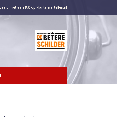
deeld met een
9,6
op
klantenvertellen.nl
T