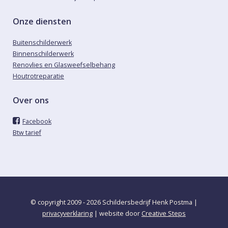
Onze diensten
Buitenschilderwerk
Binnenschilderwerk
Renovlies en Glasweefselbehang
Houtrotreparatie
Over ons
Facebook
Btw tarief
© copyright 2009 - 2026 Schildersbedrijf Henk Postma |
privacyverklaring
| website door
Creative Steps