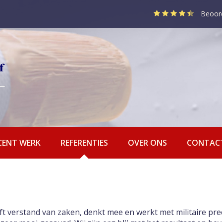
Beoor
CENT WERK
REFERENTIES
OVER ONS
CONTAC
t verstand van zaken, denkt mee en werkt met militaire preci