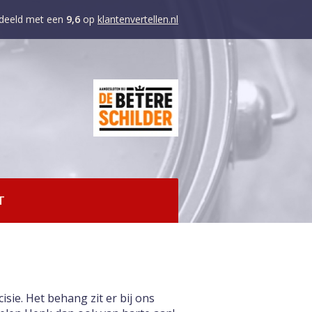
deeld met een
9,6
op
klantenvertellen.nl
T
sie. Het behang zit er bij ons