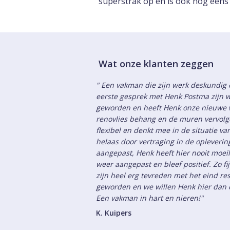
superstrak op en is ook nog eens 
Wat onze klanten zeggen
" Een vakman die zijn werk deskundig e
eerste gesprek met Henk Postma zijn w
geworden en heeft Henk onze nieuwe 
renovlies behang en de muren vervolge
flexibel en denkt mee in de situatie v
helaas door vertraging in de opleveri
aangepast, Henk heeft hier nooit moeil
weer aangepast en bleef positief. Zo fi
zijn heel erg tevreden met het eind res
geworden en we willen Henk hier dan o
Een vakman in hart en nieren!"
K. Kuipers