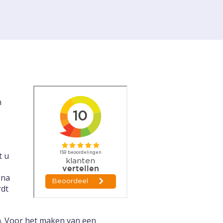
n
t u
 na
rdt
n. Voor het maken van een