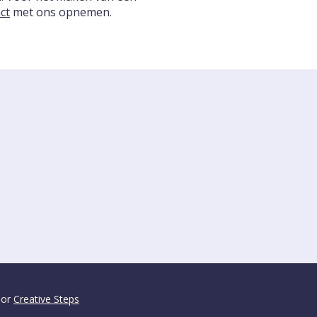
ct
met ons opnemen.
oor
Creative Steps