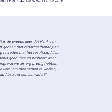
evelen Henk dan ook van harte aan!
it is de tweede keer dat Henk een
t gedaan met renovlies/behang en
 tevreden met het resultaat. Alles
k denkt goed mee en probeert waar
ing, wat we als erg prettig hebben
ijne kerel om mee samen te werken,
akt. Absoluut een aanrader!"