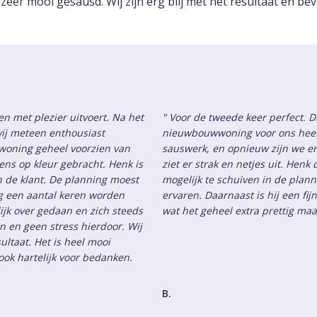
zeer mooi gesausd. Wij zijn erg blij met het resultaat en b
n met plezier uitvoert. Na het
" Voor de tweede keer perfect. D
ij meteen enthousiast
nieuwbouwwoning voor ons heef
woning geheel voorzien van
sauswerk, en opnieuw zijn we erg
ns op kleur gebracht. Henk is
ziet er strak en netjes uit. Hen
an de klant. De planning moest
mogelijk te schuiven in de plann
ng een aantal keren worden
ervaren. Daarnaast is hij een f
ijk over gedaan en zich steeds
wat het geheel extra prettig ma
jn en geen stress hierdoor. Wij
ultaat. Het is heel mooi
ok hartelijk voor bedanken.
B.