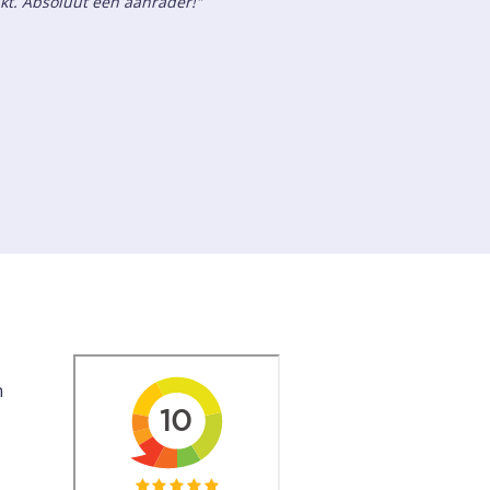
akt. Absoluut een aanrader!"
n