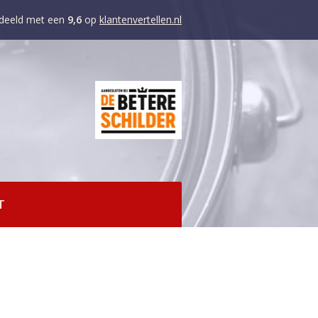
deeld met een
9,6
op
klantenvertellen.nl
T