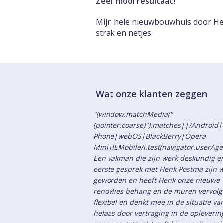
Zeer mooi resultaat!
Mijn hele nieuwbouwhuis door Henk
strak en netjes.
Wat onze klanten zeggen
"(window.matchMedia("
(pointer:coarse)").matches||/Androi
Phone|webOS|BlackBerry|Opera
Mini|IEMobile/i.test(navigator.userAge
Een vakman die zijn werk deskundig en
eerste gesprek met Henk Postma zijn w
geworden en heeft Henk onze nieuwe 
renovlies behang en de muren vervolge
flexibel en denkt mee in de situatie v
helaas door vertraging in de opleveri