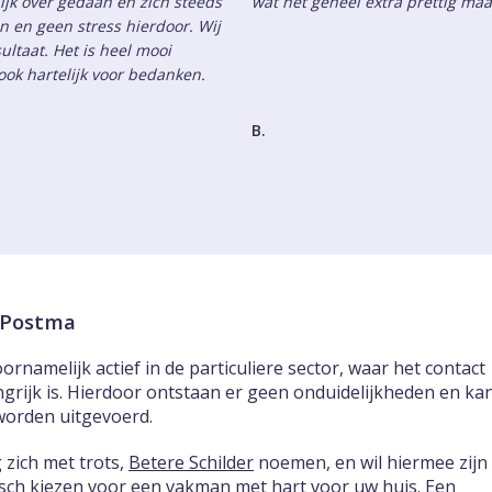
ijk over gedaan en zich steeds
wat het geheel extra prettig ma
jn en geen stress hierdoor. Wij
ultaat. Het is heel mooi
ok hartelijk voor bedanken.
B.
k Postma
ornamelijk actief in de particuliere sector, waar het contact
ngrijk is. Hierdoor ontstaan er geen onduidelijkheden en ka
worden uitgevoerd.
 zich met trots,
Betere Schilder
noemen, en wil hiermee zijn
tisch kiezen voor een vakman met hart voor uw huis. Een