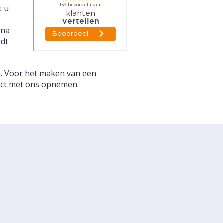
t u
 na
rdt
n. Voor het maken van een
ct
met ons opnemen.