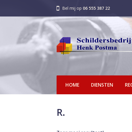
Bel mij op
06 555 387 22
HOME
DIENSTEN
RE
R.