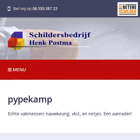
Bel mij op
06 555 387 22
MENU
pypekamp
Echte vakmensen: nauwkeurig, vlot, en netjes. Een aanrader!