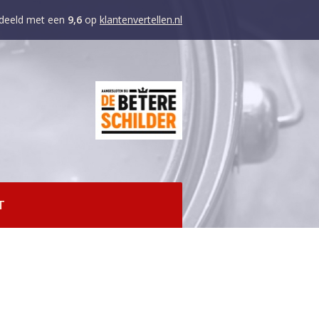
deeld met een
9,6
op
klantenvertellen.nl
T