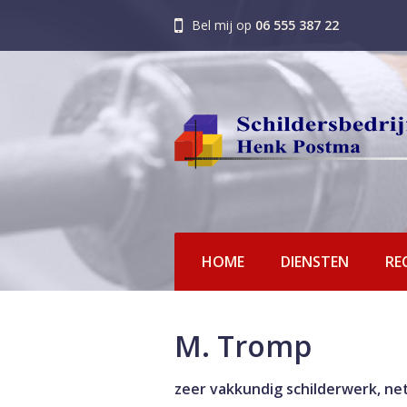
Bel mij op
06 555 387 22
HOME
DIENSTEN
RE
M. Tromp
zeer vakkundig schilderwerk, ne