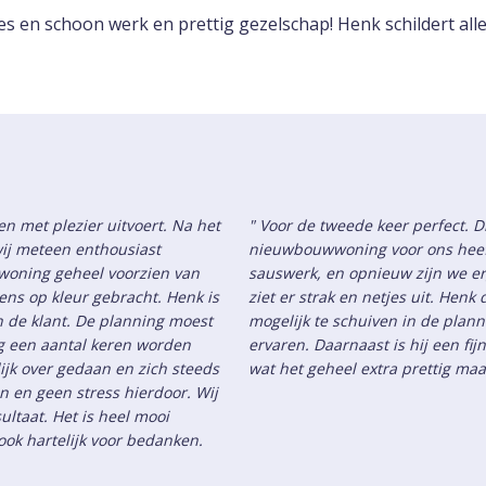
s en schoon werk en prettig gezelschap! Henk schildert alle
n met plezier uitvoert. Na het
" Voor de tweede keer perfect. D
ij meteen enthousiast
nieuwbouwwoning voor ons heef
woning geheel voorzien van
sauswerk, en opnieuw zijn we erg
ns op kleur gebracht. Henk is
ziet er strak en netjes uit. Hen
an de klant. De planning moest
mogelijk te schuiven in de plann
ng een aantal keren worden
ervaren. Daarnaast is hij een f
ijk over gedaan en zich steeds
wat het geheel extra prettig ma
jn en geen stress hierdoor. Wij
ultaat. Het is heel mooi
ok hartelijk voor bedanken.