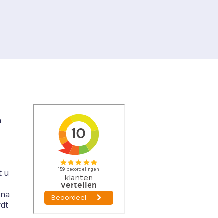
n
t u
 na
rdt