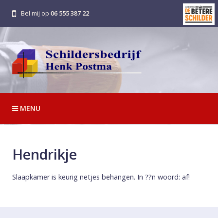
Bel mij op
06 555 387 22
MENU
Hendrikje
Slaapkamer is keurig netjes behangen. In ??n woord: af!