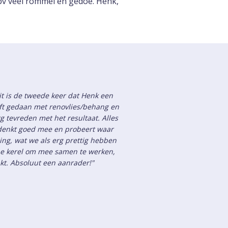
pv veel rommel en gedoe. Henk,
it is de tweede keer dat Henk een
t gedaan met renovlies/behang en
 tevreden met het resultaat. Alles
k denkt goed mee en probeert waar
ing, wat we als erg prettig hebben
ijne kerel om mee samen te werken,
akt. Absoluut een aanrader!"