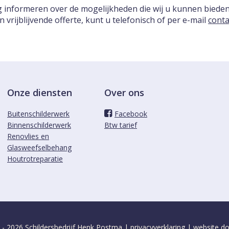
ag informeren over de mogelijkheden die wij u kunnen biede
vrijblijvende offerte, kunt u telefonisch of per e-mail
conta
Onze diensten
Over ons
Buitenschilderwerk
Facebook
Binnenschilderwerk
Btw tarief
Renovlies en
Glasweefselbehang
Houtrotreparatie
 - 2026 Schildersbedrijf Henk Postma |
privacyverklaring
| website d