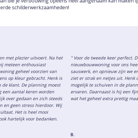
kman die je verbouwing opeens heel aangenaam kan maken i
oerde schilderwerkzaamheden!
n met plezier uitvoert. Na het
" Voor de tweede keer perfect. D
ij meteen enthousiast
nieuwbouwwoning voor ons heef
woning geheel voorzien van
sauswerk, en opnieuw zijn we erg
ns op kleur gebracht. Henk is
ziet er strak en netjes uit. Hen
an de klant. De planning moest
mogelijk te schuiven in de plann
ng een aantal keren worden
ervaren. Daarnaast is hij een f
ijk over gedaan en zich steeds
wat het geheel extra prettig ma
jn en geen stress hierdoor. Wij
ultaat. Het is heel mooi
ok hartelijk voor bedanken.
B.