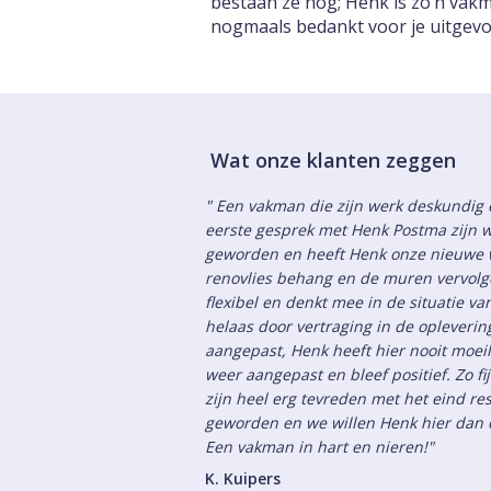
bestaan ze nog; Henk is zo’n va
nogmaals bedankt voor je uitgev
Wat onze klanten zeggen
" Een vakman die zijn werk deskundig e
eerste gesprek met Henk Postma zijn w
geworden en heeft Henk onze nieuwe 
renovlies behang en de muren vervolge
flexibel en denkt mee in de situatie v
helaas door vertraging in de opleveri
aangepast, Henk heeft hier nooit moeil
weer aangepast en bleef positief. Zo fi
zijn heel erg tevreden met het eind res
geworden en we willen Henk hier dan o
Een vakman in hart en nieren!"
K. Kuipers