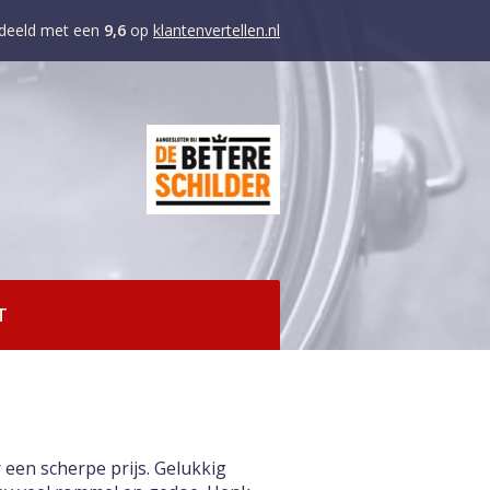
deeld met een
9,6
op
klantenvertellen.nl
T
 een scherpe prijs. Gelukkig