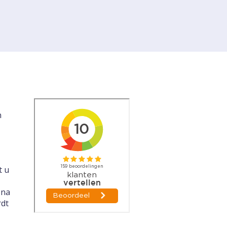
n
t u
 na
rdt