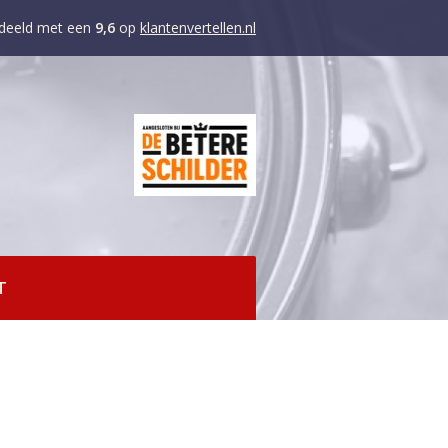
deeld met een
9,6
op
klantenvertellen.nl
T