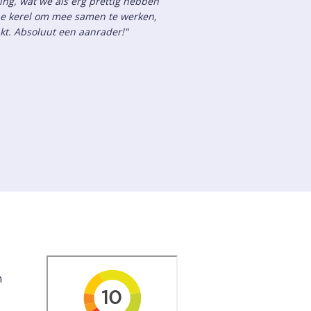
ing, wat we als erg prettig hebben
ijne kerel om mee samen te werken,
akt. Absoluut een aanrader!"
n