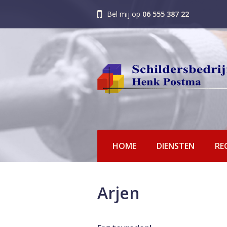
Bel mij op
06 555 387 22
HOME
DIENSTEN
RE
Arjen