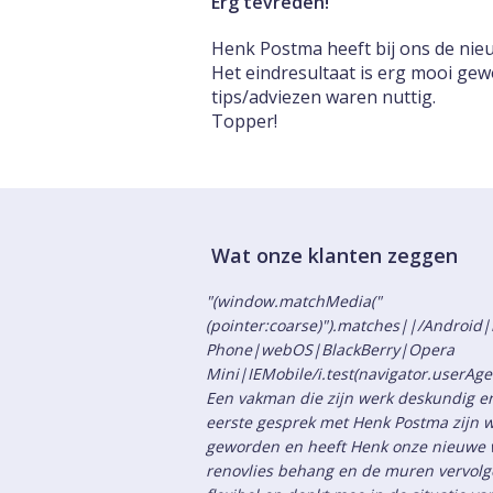
Erg tevreden!
Henk Postma heeft bij ons de ni
Het eindresultaat is erg mooi ge
tips/adviezen waren nuttig.
Topper!
Wat onze klanten zeggen
"(window.matchMedia("
(pointer:coarse)").matches||/Androi
Phone|webOS|BlackBerry|Opera
Mini|IEMobile/i.test(navigator.userAge
Een vakman die zijn werk deskundig en
eerste gesprek met Henk Postma zijn w
geworden en heeft Henk onze nieuwe 
renovlies behang en de muren vervolge