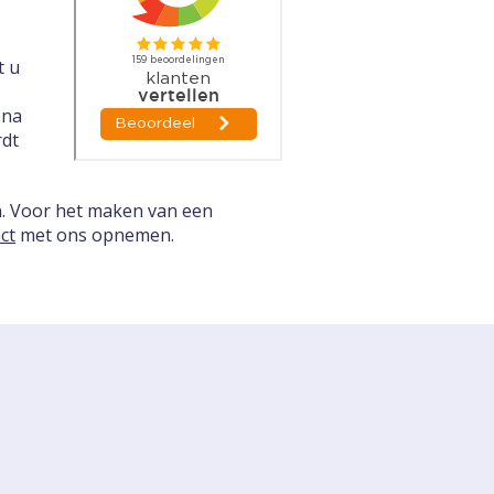
t u
 na
rdt
n. Voor het maken van een
ct
met ons opnemen.