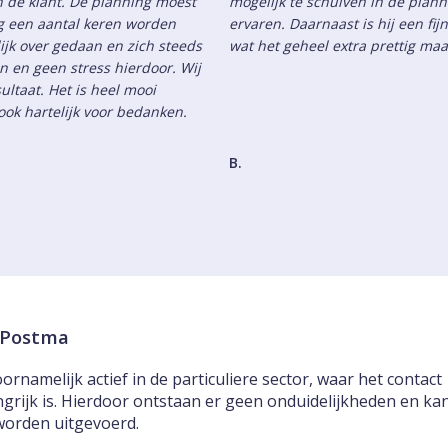
an de klant. De planning moest
mogelijk te schuiven in de plann
ng een aantal keren worden
ervaren. Daarnaast is hij een f
ijk over gedaan en zich steeds
wat het geheel extra prettig ma
jn en geen stress hierdoor. Wij
ultaat. Het is heel mooi
ok hartelijk voor bedanken.
B.
k Postma
ornamelijk actief in de particuliere sector, waar het contact
ngrijk is. Hierdoor ontstaan er geen onduidelijkheden en ka
worden uitgevoerd.