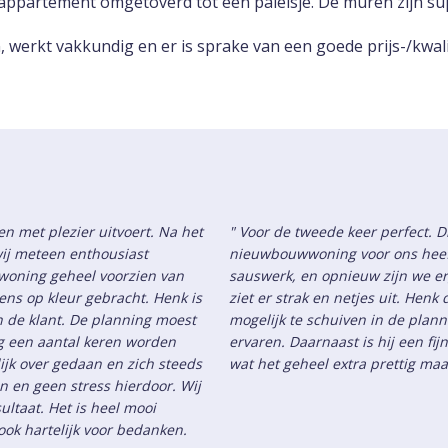
appartement omgetoverd tot een paleisje. De muren zijn s
 werkt vakkundig en er is sprake van een goede prijs-/kwal
n met plezier uitvoert. Na het
" Voor de tweede keer perfect. D
ij meteen enthousiast
nieuwbouwwoning voor ons heef
woning geheel voorzien van
sauswerk, en opnieuw zijn we erg
ns op kleur gebracht. Henk is
ziet er strak en netjes uit. Hen
an de klant. De planning moest
mogelijk te schuiven in de plann
ng een aantal keren worden
ervaren. Daarnaast is hij een f
ijk over gedaan en zich steeds
wat het geheel extra prettig ma
jn en geen stress hierdoor. Wij
ultaat. Het is heel mooi
ok hartelijk voor bedanken.