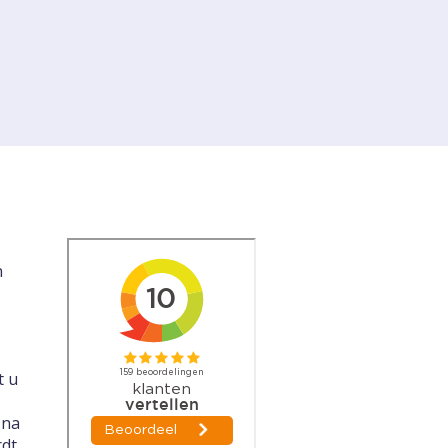
n
t u
 na
rdt