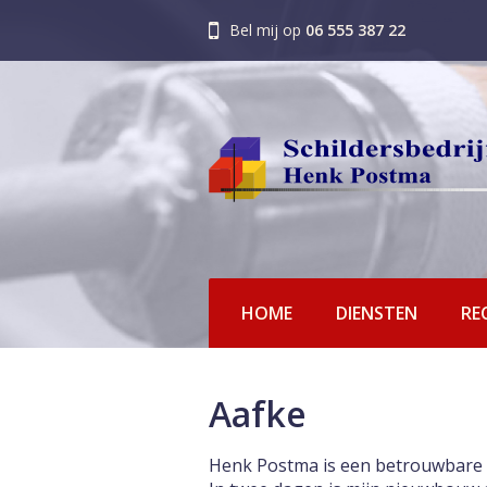
Bel mij op
06 555 387 22
HOME
DIENSTEN
RE
Aafke
Henk Postma is een betrouwbare