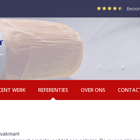
Beoor
CENT WERK
REFERENTIES
OVER ONS
CONTAC
 vakman!