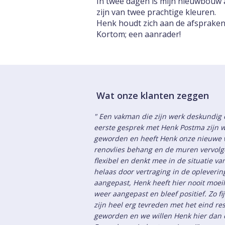
In twee dagen is mijn nieuwbouw 
zijn van twee prachtige kleuren.
Henk houdt zich aan de afspraken,
Kortom; een aanrader!
Wat onze klanten zeggen
" Een vakman die zijn werk deskundig e
eerste gesprek met Henk Postma zijn w
geworden en heeft Henk onze nieuwe 
renovlies behang en de muren vervolge
flexibel en denkt mee in de situatie v
helaas door vertraging in de opleveri
aangepast, Henk heeft hier nooit moeil
weer aangepast en bleef positief. Zo fi
zijn heel erg tevreden met het eind res
geworden en we willen Henk hier dan o