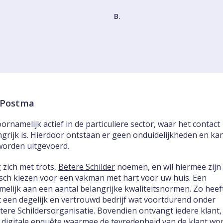
B.
k Postma
ornamelijk actief in de particuliere sector, waar het contact
ngrijk is. Hierdoor ontstaan er geen onduidelijkheden en ka
worden uitgevoerd.
 zich met trots,
Betere Schilder
noemen, en wil hiermee zijn
tisch kiezen voor een vakman met hart voor uw huis. Een
melijk aan een aantal belangrijke kwaliteitsnormen. Zo heef
 een degelijk en vertrouwd bedrijf wat voortdurend onder
etere Schildersorganisatie. Bovendien ontvangt iedere klant,
 digitale enquête waarmee de tevredenheid van de klant wo