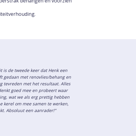
uperstrak behangen en voorzien
iteitverhouding.
it is de tweede keer dat Henk een
t gedaan met renovlies/behang en
 tevreden met het resultaat. Alles
k denkt goed mee en probeert waar
ing, wat we als erg prettig hebben
ijne kerel om mee samen te werken,
akt. Absoluut een aanrader!"