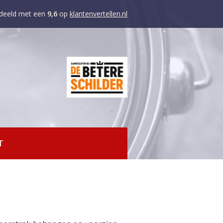
deeld met een
9,6
op
klantenvertellen.nl
T